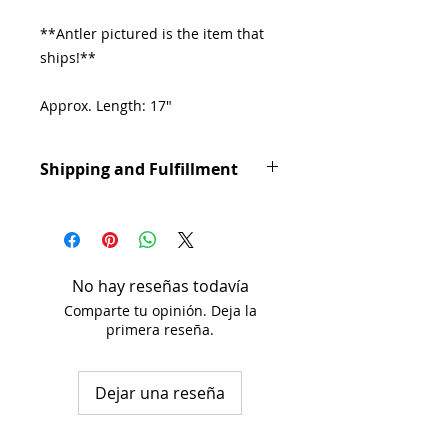
**Antler pictured is the item that
ships!**
Approx. Length: 17"
Approx. Width: 1.5"-3"
Shipping and Fulfillment
For big dogs and heavy chewers.
Orders are processed in 1-3
business days. Shipping times may
vary based on USPS delivery
schedules.
No hay reseñas todavía
Comparte tu opinión. Deja la
primera reseña.
Dejar una reseña