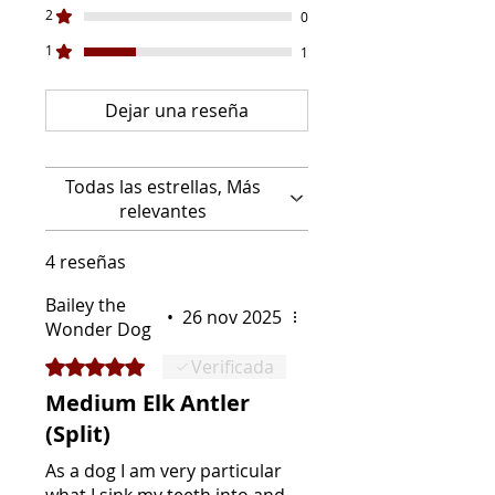
2
0
1
1
Dejar una reseña
Todas las estrellas, Más
relevantes
4 reseñas
Bailey the
•
26 nov 2025
Wonder Dog
Obtuvo 5 de 5 estrellas.
Verificada
Medium Elk Antler
(Split)
As a dog I am very particular
what I sink my teeth into and